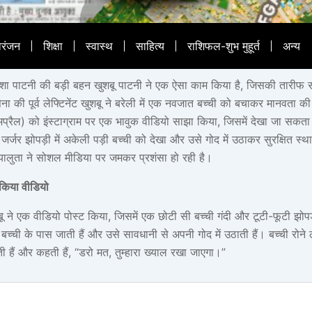
ोरंजन
शिक्षा
स्वास्थ
साहित्य
राशिफल-शुभ मुहूर्त
अन्य
दिशा पाटनी की बड़ी बहन खुशबू पाटनी ने एक ऐसा काम किया है, जिसकी तारीफ
ेना की पूर्व लेफ्टिनेंट खुशबू ने बरेली में एक नवजात बच्ची को बचाकर मानवता 
अप्रैल) को इंस्टाग्राम पर एक भावुक वीडियो साझा किया, जिसमें देखा जा सकता है
र्जर झोपड़ी में अकेली पड़ी बच्ची को देखा और उसे गोद में उठाकर सुरक्षित स्थ
ालुता ने सोशल मीडिया पर जमकर प्रशंसा हो रही है।
 किया वीडियो
ू ने एक वीडियो पोस्ट किया, जिसमें एक छोटी सी बच्ची गंदी और टूटी-फूटी झोपड़
 बच्ची के पास जाती हैं और उसे सावधानी से अपनी गोद में उठाती हैं। बच्ची रोने
ती हैं और कहती हैं, “डरो मत, तुम्हारा ख्याल रखा जाएगा।”