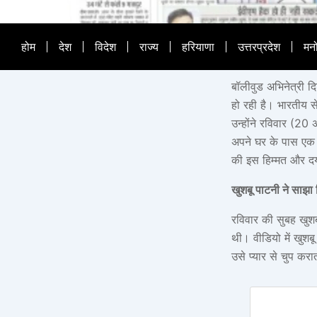
होम
देश
विदेश
राज्य
हरियाणा
उत्तरप्रदेश
मन
बॉलीवुड अभिनेत्री 
हो रही है। भारतीय स
उन्होंने रविवार (20 
अपने घर के पास एक ज
की इस हिम्मत और दय
खुशबू पाटनी ने साझा
रविवार की सुबह खुशब
थी। वीडियो में खुशबू
उसे प्यार से चुप करा