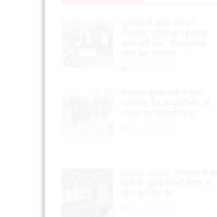
गुरुग्राम में अवैध धंधे का
भंडाफोड़, पुलिस के पहुंचते ही
भागने लगे लोग, तीन युवतियां
समेत चार गिरफ्तार
19 June 2025
विधायक मुकेश शर्मा ने पुराने
नजफगढ़ रोड के पुनर्निर्माण की
योजना का निरीक्षण किया
4 June 2025
Metro News: हरियाणा के इ
जिले से जुड़ेगी दिल्ली मेट्रो, ये
रहेगा पूरा रूट मैप
4 June 2025