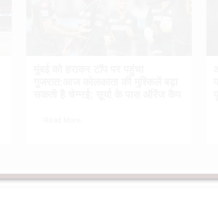
मुंबई को हराकर टॉप पर पहुंचा
गुजरात:आज कोलकाता की मुश्किलें बढ़ा
प
सकती है चेन्नई; सूर्या के पास ऑरेंज कैप
प
Read More