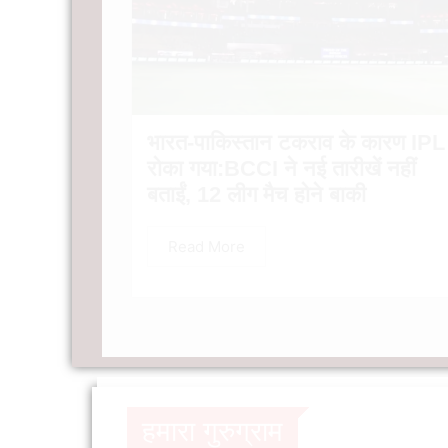
भारत-पाकिस्तान टकराव के कारण IPL
रोका गया:BCCI ने नई तारीखें नहीं
बताईं, 12 लीग मैच होने बाकी
Read More
हमारा गुरुग्राम