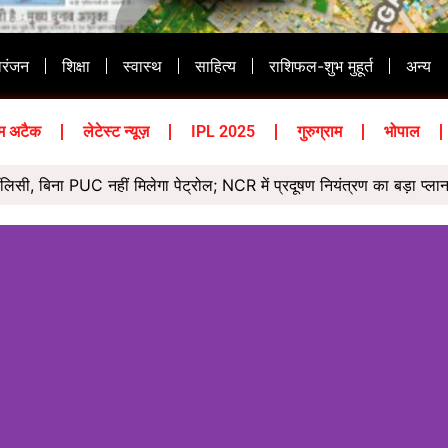
ोरंजन
शिक्षा
स्वास्थ
साहित्य
राशिफल-शुभ मुहूर्त
अन्य
म अटैक
लेटेस्ट न्यूज़
IPL 2025
गुरुग्राम
भोपाल
ॉलिसी, बिना PUC नहीं मिलेगा पेट्रोल; NCR में प्रदूषण नियंत्रण का बड़ा प्ला
हरियाणा की सबसे बड़ी जैविक सब्जी मंडी, फरुखनगर मंडी का भी होगा विकास
नहीं मिला आश्वासन, फैसला सरकार को करना है’: सोनम वांगचुक
लेगा 10 किलो का कंपोजिट LPG सिलेंडर, दो घंटे में होम डिलीवरी
े भावुक हुए सोनम वांगचुक, बोले- डील करनी होती तो भूखा क्यों रहता?
के दौरान कांग्रेसियों को पुलिस ने रोका, गेट पर हुई नोकझोंक