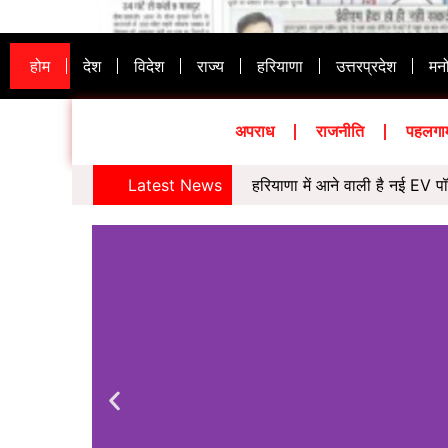
होम
देश
विदेश
राज्य
हरियाणा
उत्तरप्रदेश
मन
अपराध
राजनीति
पहलगा
Latest News
हरियाणा में आने वाली है नई EV प
गुरुग्राम: कालियावास में बनेगी 
‘धर्मेंद्र प्रधान के इस्तीफे पर 
गुरुग्राम में अब बिना कनेक्शन मि
26 दिन के अनशन पर उठे सवालों स
गुरुग्राम में डीसी कार्यालय मार्च 