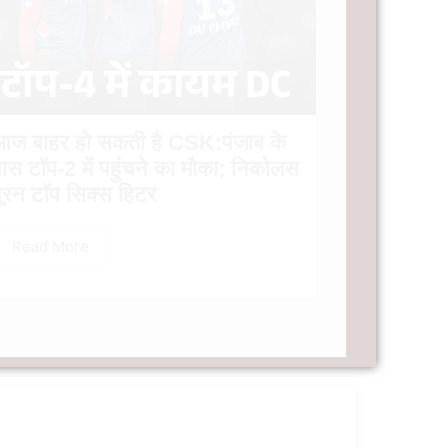
आज बाहर हो सकती है CSK:पंजाब के
ास टॉप-2 में पहुंचने का मौका; निकोलस
ूरन टॉप सिक्स हिटर
Read More