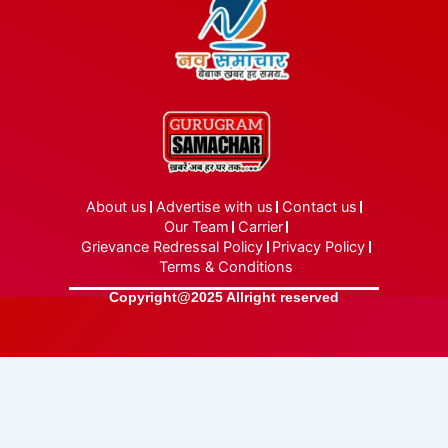
About us
Advertise with us
Contact us
Our Team
Carrier
Grievance Redressal Policy
Privacy Policy
Terms & Conditions
Copyright@2025 Allright reserved