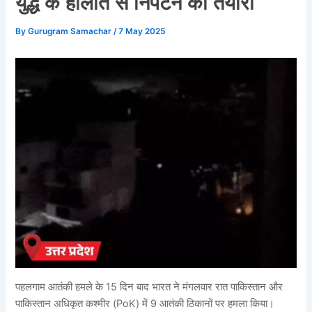
युद्ध के हालात से निपटने की तैयारी
By
Gurugram Samachar
/
7 May 2025
पहलगाम आतंकी हमले के 15 दिन बाद भारत ने मंगलवार रात पाकिस्तान और
पाकिस्तान अधिकृत कश्मीर (PoK) में 9 आतंकी ठिकानों पर हमला किया।