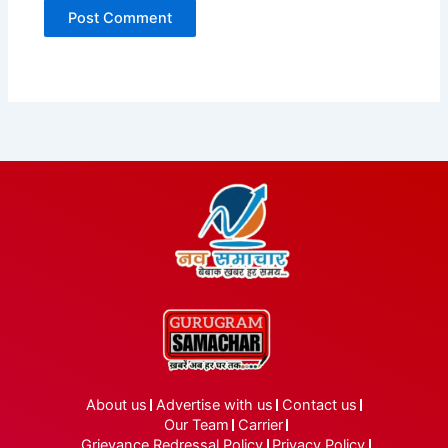
About us
Advertise with us
Contact us
Our Team
Carrier
Grievance Redressal Policy
Privacy Policy