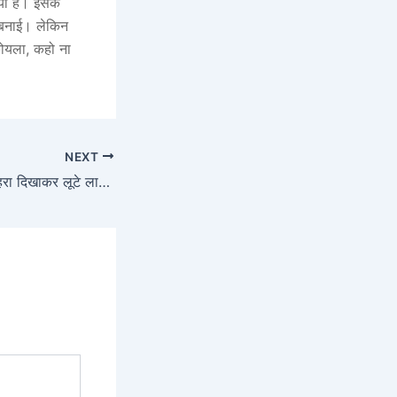
िया है। इसके
 बनाई। लेकिन
कोयला, कहो ना
NEXT
एजेंट्स ने श्रेयस का चेहरा दिखाकर लूटे लाखों:पैसे दोगुना करने के नाम पर ठगी, अभिनेता श्रेयस तलपड़े समेत 15 लोगों पर केस दर्ज