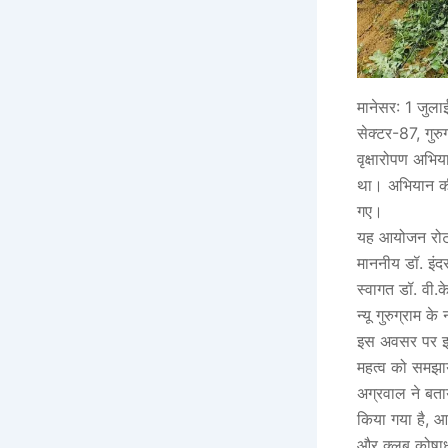
मानेसर: 1 जुला
सेक्टर-87, गुरु
वृक्षारोपण अभि
था। अभियान की
गए।
यह आयोजन रोटर
माननीय डॉ. इंद
स्वागत डॉ. वी.क
न्यू गुरुग्राम 
इस अवसर पर इमीड
महत्व को समझाय
अग्रवाल ने बता
किया गया है, आ
और क्लब कोषाध्य