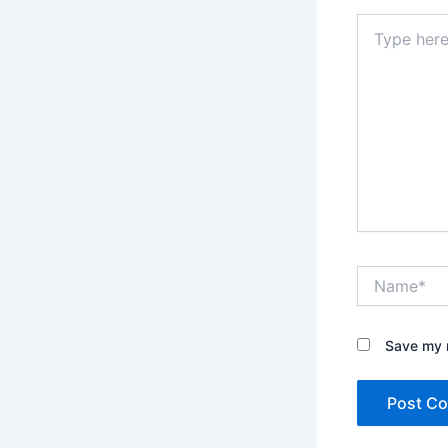
Type
here..
Name*
Save my n