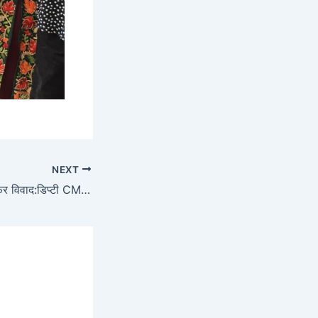
NEXT
कर्नाटक CM पद पर फिर विवाद:डिप्टी CM शिवकुमार के करीबी MLA का दावा- 100 विधायक साथ; खड़गे बोले- CM बदलने का फैसला आलाकमान करेगा