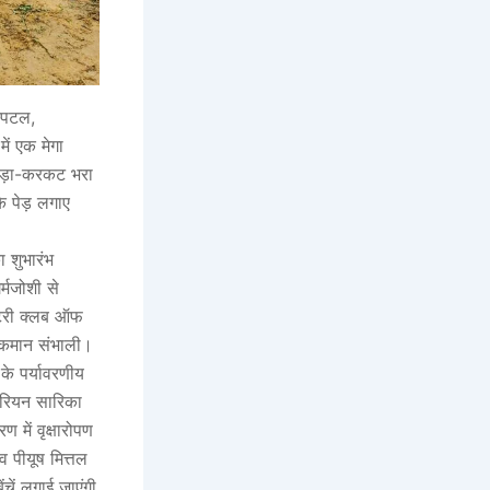
्पिटल,
ें एक मेगा
कूड़ा-करकट भरा
 पेड़ लगाए
 शुभारंभ
्मजोशी से
रोटरी क्लब ऑफ
की कमान संभाली।
के पर्यावरणीय
ेरियन सारिका
में वृक्षारोपण
व पीयूष मित्तल
चें लगाई जाएंगी