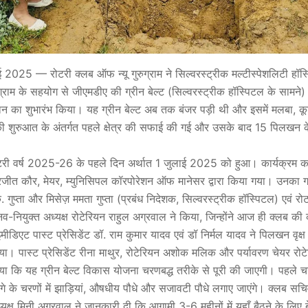
ई 2025 — रोटरी क्लब ऑफ न्यू गुरुग्राम ने सिल्वरस्ट्रीक मल्टीस्पेशलिटी हॉस
ग्राम के सहयोग से जीएमडीए की ग्रीन बेल्ट (सिल्वरस्ट्रीक हॉस्पिटल के सामने) म
यान का शुभारंभ किया। यह ग्रीन बेल्ट अब तक बंजर पड़ी थी और इसमें मलबा, 
 शुरुआत के अंतर्गत पहले क्षेत्र की सफाई की गई और उसके बाद 15 पिलखन के
ी वर्ष 2025-26 के पहले दिन अर्थात 1 जुलाई 2025 को हुआ। कार्यक्रम का
रजीत कौर, मेयर, म्युनिसिपल कॉरपोरेशन ऑफ मानेसर द्वारा किया गया। उनका गर
े. गुप्ता और मिसेज़ ममता गुप्ता (प्रबंध निदेशक, सिल्वरस्ट्रीक हॉस्पिटल) एवं 
के नव-नियुक्त अध्यक्ष रोटेरियन राहुल अग्रवाल ने किया, जिन्होंने आज ही क्लब 
िएट पास्ट प्रेसिडेंट डॉ. राम कुमार यादव एवं डॉ निर्मल यादव ने पिलखन वृक्ष 
ा। पास्ट प्रेसिडेंट रीना माथुर, रोटेरियन अशोक मलिक और पर्यावरण चेयर रोट
या कि यह ग्रीन बेल्ट विकास योजना चरणबद्ध तरीके से पूरी की जाएगी। पहले चरण 
गे के चरणों में झाड़ियां, औषधीय पौधे और सजावटी पौधे लगाए जाएंगे। क्लब सचि
क्ष मिनी अग्रवाल ने जानकारी दी कि आगामी 3-6 महीनों में यहाँ बैठने के लिए बें