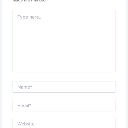
fields are marked
*
Type
here..
Name*
Email*
Website