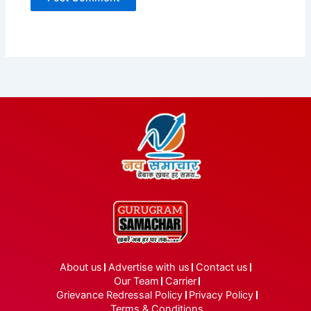
About us
Advertise with us
Contact us
Our Team
Carrier
Grievance Redressal Policy
Privacy Policy
Terms & Conditions