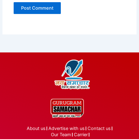
About us
Advertise with us
Contact us
Our Team
Carrier