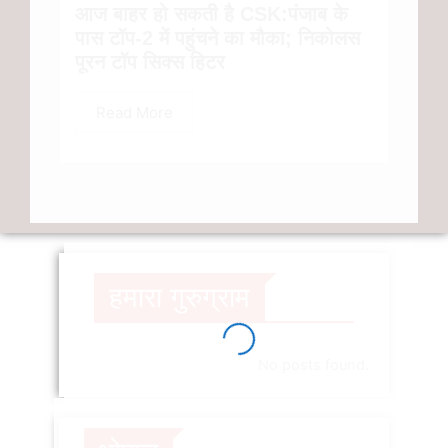
आज बाहर हो सकती है CSK:पंजाब के
पास टॉप-2 में पहुंचने का मौका; निकोलस
पूरन टॉप सिक्स हिटर
Read More
हमारा गुरुग्राम
No posts found.