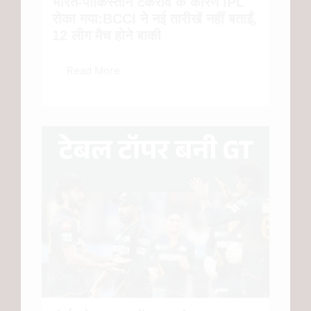
भारत-पाकिस्तान टकराव के कारण IPL
रोका गया:BCCI ने नई तारीखें नहीं बताईं,
12 लीग मैच होने बाकी
Read More