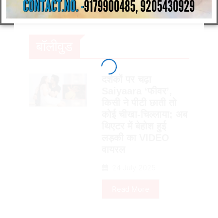
बॉलीवुड
दर्शकों पर चढ़ा
Saiyaara ‘फीवर’,
किसी ने पीटी छाती तो
कोई चीखा-चिल्लाया; अब
थिएटर में बेहोश हुई
लड़की का VIDEO
वायरल
24 July 2025
Read More