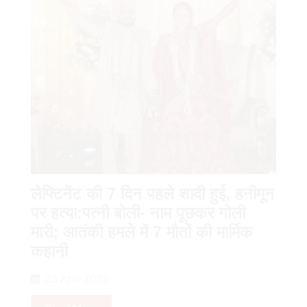
गुरुग्राम में अब बिना कनेक्शन मिलेगा 10
किलो का कंपोजिट LPG सिलेंडर, दो घंटे में
होम डिलीवरी
26 दिन के अनशन पर उठे सवालों से भावुक
हुए सोनम वांगचुक, बोले- डील करनी होती तो
भूखा क्यों रहता?
लेफ्टिनेंट की 7 दिन पहले शादी हुई, हनीमून
पर हत्या:पत्नी बोली- नाम पूछकर गोली
गुरुग्राम में डीसी कार्यालय मार्च के दौरान
मारी; आतंकी हमले में 7 मौतों की मार्मिक
कांग्रेसियों को पुलिस ने रोका, गेट पर हुई
कहानी
नोकझोंक
23 April 2025