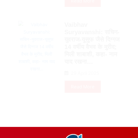
Read More
Vaibhav
Suryavanshi: सचिन-
युवराज-यूसुफ जैसे दिग्गज
14 वर्षीय वैभव के मुरीद;
मिली शाबाशी, कहा- नाम
याद रखना…
29 April 2025
Read More
https://gurugramsamachar.com/
Gurugram News