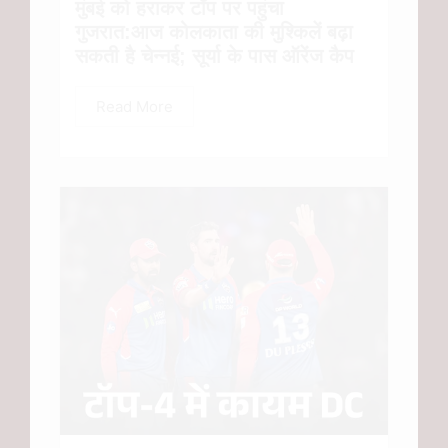
मुंबई को हराकर टॉप पर पहुंचा
गुजरात:आज कोलकाता की मुश्किलें बढ़ा
सकती है चेन्नई; सूर्या के पास ऑरेंज कैप
Read More