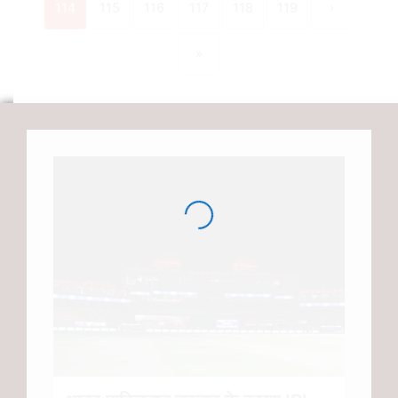
114
115
116
117
118
119
›
»