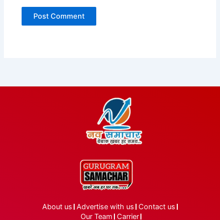
About us
Advertise with us
Contact us
Our Team
Carrier