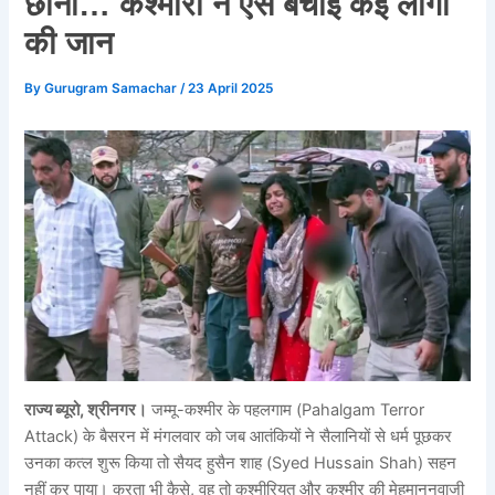
छीनी… कश्मीरी ने ऐसे बचाई कई लोगों
की जान
By
Gurugram Samachar
/
23 April 2025
राज्य ब्यूरो, श्रीनगर।
जम्मू-कश्मीर के पहलगाम (Pahalgam Terror
Attack) के बैसरन में मंगलवार को जब आतंकियों ने सैलानियों से धर्म पूछकर
उनका कत्ल शुरू किया तो सैयद हुसैन शाह (Syed Hussain Shah) सहन
नहीं कर पाया। करता भी कैसे, वह तो कश्मीरियत और कश्मीर की मेहमाननवाजी