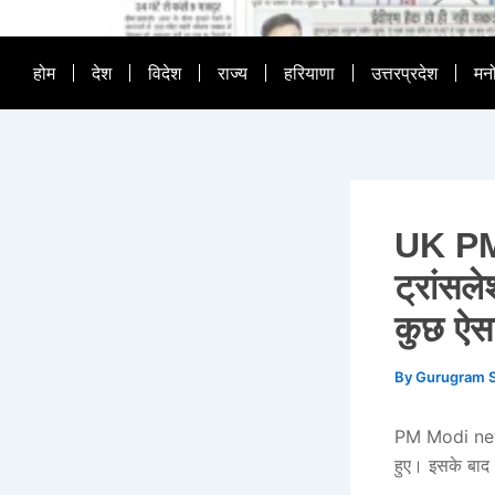
होम
देश
विदेश
राज्य
हरियाणा
उत्तरप्रदेश
मन
UK PM 
ट्रांसल
कुछ ऐसा;
By
Gurugram 
PM Modi news:
हुए। इसके बाद द