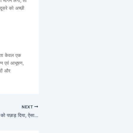
 मांगने लगीं, तो
दूसरे को अच्छी
झौता केवल एक
्न एवं आभूषण,
ादों और
NEXT
PM मोदी ने इंदिरा गांधी को पछाड़ दिया, ऐसा करने वाले बन गए दूसरे पीएम