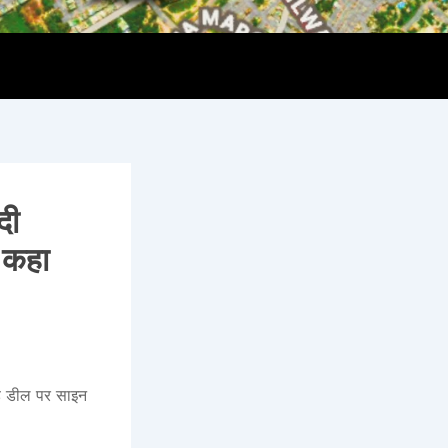
दी
े कहा
ेड डील पर साइन