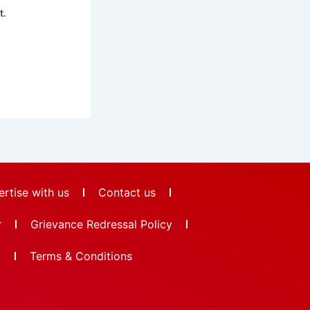
t.
rtise with us
Contact us
r
Grievance Redressal Policy
y
Terms & Conditions