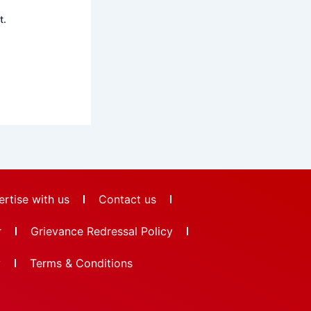
t.
rtise with us
Contact us
r
Grievance Redressal Policy
y
Terms & Conditions