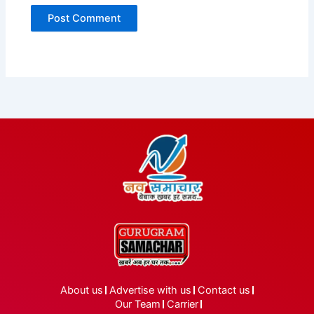
About us
Advertise with us
Contact us
Our Team
Carrier