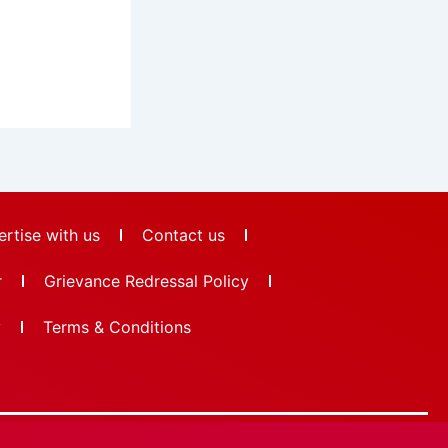
rtise with us
Contact us
r
Grievance Redressal Policy
y
Terms & Conditions