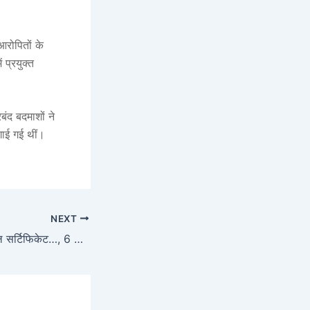
रोपितों के
प्रयुक्त
ंद बदमाशों ने
ाई गई थीं।
NEXT
न कोई डिग्री न मेडिकल सर्टिफिकेट…, 6 साल से चला रहा था फर्जी क्लिनिक; रेड में गुरुग्राम से फर्जी डॉक्टर अरेस्ट