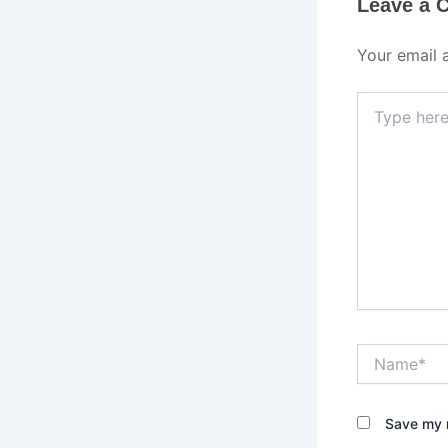
Leave a
Your email 
Type
here..
Name*
Save my n