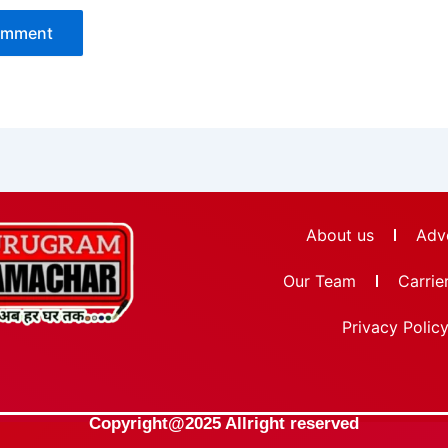
About us
Adve
Our Team
Carrie
Privacy Polic
Copyright@2025 Allright reserved