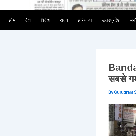
होम
देश
विदेश
राज्य
हरियाणा
उत्तरप्रदेश
मन
Banda न
सबसे गर
By
Gurugram 