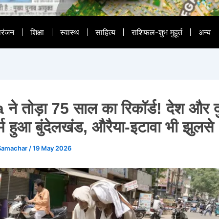
ोरंजन
शिक्षा
स्वास्थ
साहित्य
राशिफल-शुभ मुहूर्त
अन्य
े तोड़ा 75 साल का रिकॉर्ड! देश और दुन
्म हुआ बुंदेलखंड, औरैया-इटावा भी झुलसे
Samachar
/
19 May 2026