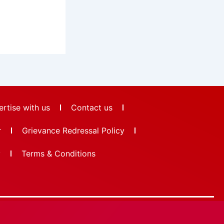
rtise with us
Contact us
r
Grievance Redressal Policy
y
Terms & Conditions