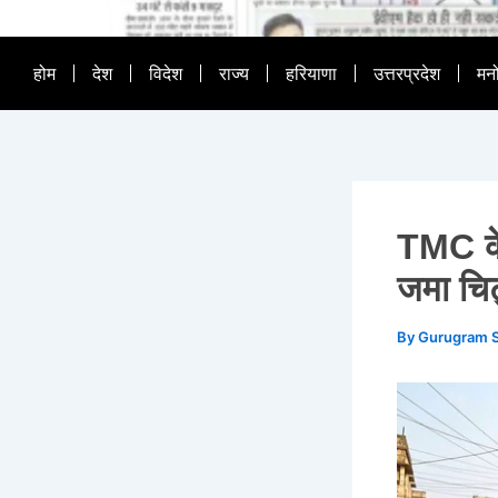
होम
देश
विदेश
राज्य
हरियाणा
उत्तरप्रदेश
मन
TMC के 
जमा चिट
By
Gurugram 