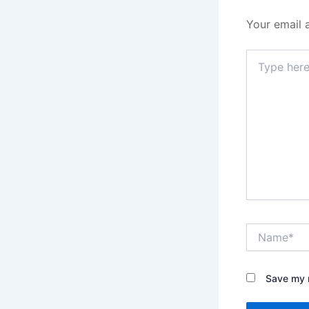
Your email 
Type
here..
Name*
Save my n