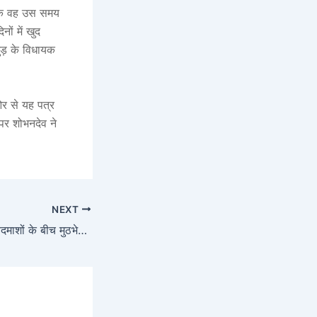
ांकि वह उस समय
ों में खुद
ुड़ के विधायक
र से यह पत्र
 पर शोभनदेव ने
NEXT
गुरुग्राम में पुलिस और बदमाशों के बीच मुठभेड़, गोली लगने से हिमांशु भाऊ गैंग के सदस्य घायल; दोनों गिरफ्तार