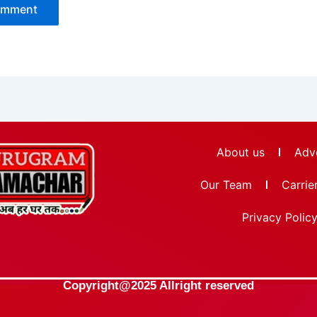
About us
Adve
Our Team
Carrie
Privacy Polic
Copyright@2025 Allright reserved