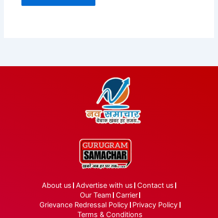
About us
Advertise with us
Contact us
Our Team
Carrier
Grievance Redressal Policy
Privacy Policy
Terms & Conditions